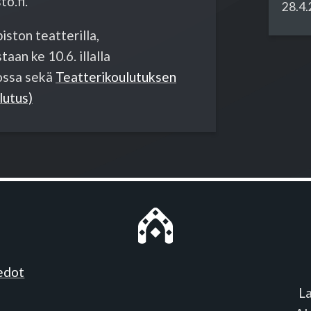
o.fi.
28.4
ston teatterilla,
aan ke 10.6. illalla
iossa sekä
Teatterikoulutuksen
lutus)
iedot
L