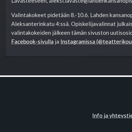
Lavasteeseen, aleksi.lavaste@lahdenkansanopist
Valintakokeet pidetään 8.-10.6. Lahden kansanopi
Aleksanterinkatu 4:ssä. Opiskelijavalinnat julkaist
valintakokeiden jälkeen tämän sivuston uutisos
Facebook-sivulla
ja
Instagramissa (@teatterikou
Info ja yhteyst