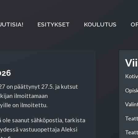
UUTISIA!
ESITYKSET
KOULUTUS
OP
Vi
026
Kotiv
 on päättynyt 27.5. ja kutsut
Opisk
akijan ilmoittamaan
Valin
lle on ilmoitettu.
Teatt
 ole saanut sähköpostia, tarkista
teydessä vastuuopettaja Aleksi
Teatte