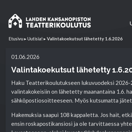
Etusivu
▸
Uutisia!
▸
Valintakoekutsut lähetetty 1.6.2026
01.06.2026
Valintakoekutsut lähetetty 1.6.2
Haku Teatterikoulutukseen lukuvuodeksi 2026-27
valintakokeisiin on lähetetty maanantaina 1.6. h
sähköpostiosoitteeseen. Myös kutsumatta jätetyi
Hakemuksia saapui 108 kappaletta. Jos hait, etkä
ensin roskapostikansiosi ja ole tarvittaessa yh