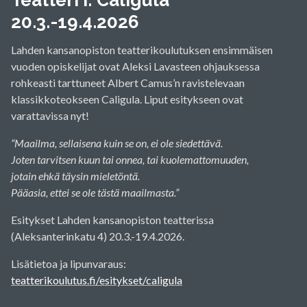
20.3.-19.4.2026
Lahden kansanopiston teatterikoulutuksen ensimmäisen
vuoden opiskelijat ovat Aleksi Lavasteen ohjauksessa
rohkeasti tarttuneet Albert Camus’n ravistelevaan
klassikkoteokseen Caligula. Liput esitykseen ovat
varattavissa nyt!
“Maailma, sellaisena kuin se on, ei ole siedettävä.
Joten tarvitsen kuun tai onnea, tai kuolemattomuuden,
jotain ehkä täysin mieletöntä.
Pääasia, ettei se ole tästä maailmasta.”
Esitykset Lahden kansanopiston teatterissa
(Aleksanterinkatu 4) 20.3.-19.4.2026.
Lisätietoa ja lipunvaraus:
teatterikoulutus.fi/esitykset/caligula