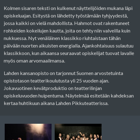
Kolmen sisaren teksti on kulkenut näyttelijöiden mukana läpi
opiskeluajan. Esitystä on lähdetty työstämään tyhjyydestä,
jossa kaikki on vielä mahdollista. Hahmot ovat rakentuneet
rohkeiden kokeilujen kautta, joita on tehty niin valveilla kuin
nukkuessa. Nyt venäläinen klassikko riuhtaistaan tähän
päivään nuorten aikuisten energialla. Ajankohtaisuus sulautuu
klassikkoon, kun aikaansa seuraavat opiskelijat tuovat lavalle
myös oman arvomaailmansa.
Lahden kansanopisto on tarjonnut Suomen arvostetuinta
opistotason teatterikoulutusta yli 25 vuoden ajan.
Jokavuotinen kevätproduktio on teatterilinjan
opiskeluvuoden huipentuma. Näytelmää esitetään kahdeksan
kertaa huhtikuun aikana Lahden Pikkuteatterissa.