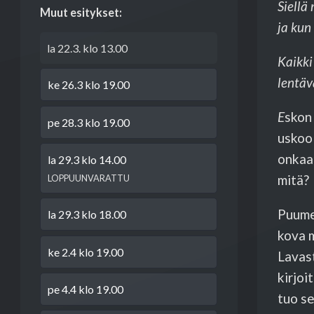
Siellä
Muut esitykset:
ja kun
la 22.3. klo 13.00
Kaikki
lentäv
ke 26.3 klo 19.00
E
skon 
pe 28.3 klo 19.00
uskoo
onkaan
la 29.3 klo 14.00
mitä
LOPPUUNVARATTU
Puumer
la 29.3 klo 18.00
kova m
ke 2.4 klo 19.00
Lavas
kirjoi
pe 4.4 klo 19.00
tuo se