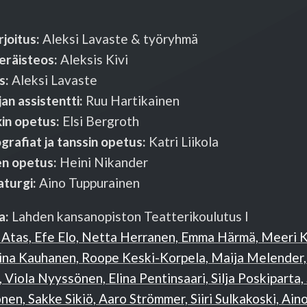
rjoitus:
Aleksi Lavaste & työryhmä
eräisteos:
Aleksis Kivi
s:
Aleksi Lavaste
an assistentti:
Ruu Hartikainen
in opetus:
Elsi Bergroth
rafiat ja tanssin opetus:
Katri Liikola
n opetus:
Heini Nikander
turgi:
Aino Tuppurainen
a:
Lahden kansanopiston Teatterikoulutus I
 Atas, Efe Elo, Netta Herranen, Emma Härmä, Meeri Ka
ina Kauhanen, Roope Keski-Korpela, Maija Melender, 
 Viola Nyyssönen, Elina Pentinsaari, Silja Poskiparta, 
en, Sakke Sikiö, Aaro Strömmer, Siiri Sulkakoski, Ain