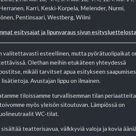
Herranen, Karri, Keski-Korpela, Melender, Nurmi,
önen, Pentinsaari, Westberg, Wilmi
mat esitysajat ja lipunvaraus sivun esitysluettelost
n valitettavasti esteellinen, mutta pyörätuolipaikat o
stettävissä. Olethan meihin etukäteen yhteydessä
ostitse, mikäli tarvitset apua esitykseen saapumises
 lisätietoja. Avustajan lippu on ilmainen.
tamme tiloissamme turvallisemman tilan periaatteita
 toivomme myös yleisön sitoutuvan. Lämpiössä on
olineutraalit WC-tilat.
 sisältää teatterisavua, välkkyviä valoja ja kovia ääniä