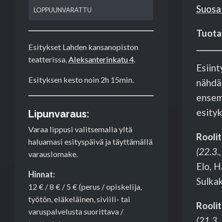
Suosa
LOPPUUNVARATTU
Tuota
Esitykset Lahden kansanopiston
teatterissa,
Aleksanterinkatu 4
.
Esiint
Esityksen kesto noin 2h 15min.
nähdää
ensemb
esityk
Lipunvaraus:
Varaa lippusi valitsemalla yltä
Roolit
haluamasi esityspäivä ja täyttämällä
(22.3.,
varauslomake.
Elo, H
Hinnat:
Sulka
12 € / 8 € / 5 € (perus / opiskelija,
työtön, eläkeläinen, siviili- tai
Rooli
varuspalvelusta suorittava /
(21.3.,