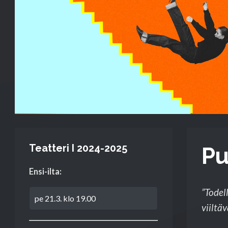
Teatteri I 2024-2025
Pu
Ensi-ilta:
”Todel
pe 21.3. klo 19.00
viiltäv