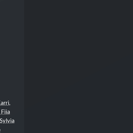
rri,
Fiia
Sylvia
o