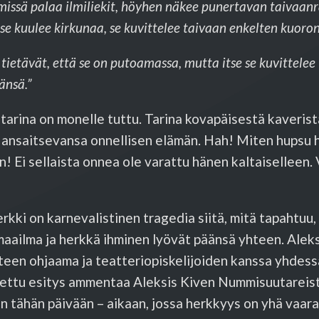
 missä palaa ilmiliekit, höyhen näkee punertavan taivaa
 se kuulee kirkunaa, se kuvittelee taivaan enkelten kuoron
 tietävät, että se on putoamassa, mutta itse se kuvittelee
änsä.”
tarina on monelle tuttu. Tarina kovapäisestä kaverist
 ansaitsevansa onnellisen elämän. Hah! Miten hupsu 
! Ei sellaista onnea ole varattu hänen kaltaiselleen. 
?
kki on karnevalistinen tragedia siitä, mitä tapahtuu,
aailma ja herkkä ihminen lyövät päänsä yhteen. Aleks
teen ohjaama ja teatteriopiskelijoiden kanssa yhdess
tettu esitys ammentaa Aleksis Kiven Nummisuutareist
n tähän päivään – aikaan, jossa herkkyys on yhä vaara