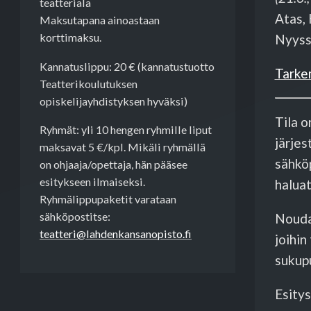
teatteriala
Atas, 
Maksutapana ainoastaan
korttimaksu.
Nyyss
Kannatuslippu: 20 € (kannatustuotto
Tarkem
Teatterikoulutuksen
opiskelijayhdistyksen hyväksi)
Tila o
Ryhmät: yli 10 hengen ryhmille liput
järje
maksavat 5 €/kpl. Mikäli ryhmällä
sähköp
on ohjaaja/opettaja, hän pääsee
esitykseen ilmaiseksi.
haluat
Ryhmälippupaketit varataan
sähköpostitse:
Nouda
teatteri@lahdenkansanopisto.fi
joihin
sukupu
Esitys