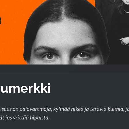
umerkki
lisuus on palovammoja, kylmää hikeä ja teräviä kulmia, j
ät jos yrittää hipaista.