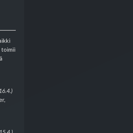
ikki
toimii
ä
16.4.)
er,
 15.4.)