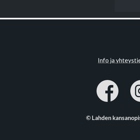
Info ja yhteyst
© Lahden kansanopi