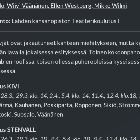
lo, Wiivi Väänänen, Ellen Westberg, Mikko Wilmi
nto:
Lahden kansanopiston Teatterikoulutus I
yjät ovat jakautuneet kahteen miehitykseen, mutta ka
n lavalla jokaisessa esityksessä. Toinen kokoonpano 
len roolissa, toisen ollessa puherooleissa kyseisess
sessä.
us KIVI
 28.3., 29.3. klo. 14, 2.4., 5.4. klo. 14, 11.4., 12.4. klo.18, 
ärmä, Kauhanen, Poskiparta, Ropponen, Sikiö, Strömm
koski, Suosalo, Väänänen
tus STENVALL
 26.3., 29.3. klo. 18, 4.4., 5.4. klo. 18, 9.4., 12.4. klo. 14,