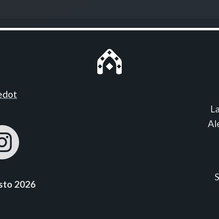
iedot
L
Al
sto 2026