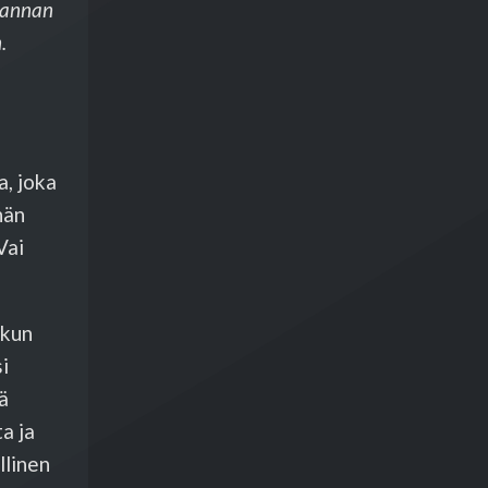
nrannan
.
a, joka
hän
Vai
 kun
i
ä
a ja
llinen