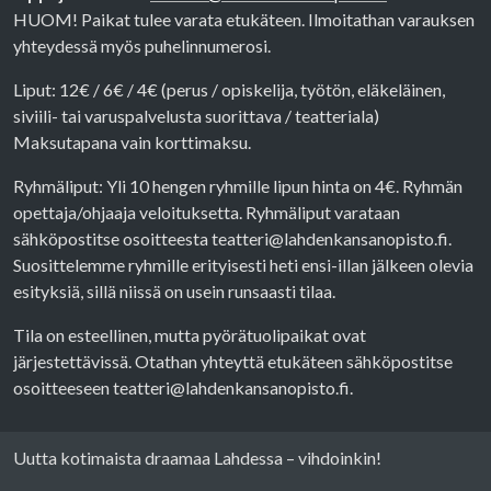
HUOM! Paikat tulee varata etukäteen. Ilmoitathan varauksen
yhteydessä myös puhelinnumerosi.
Liput: 12€ / 6€ / 4€ (perus / opiskelija, työtön, eläkeläinen,
siviili- tai varuspalvelusta suorittava / teatteriala)
Maksutapana vain korttimaksu.
Ryhmäliput: Yli 10 hengen ryhmille lipun hinta on 4€. Ryhmän
opettaja/ohjaaja veloituksetta. Ryhmäliput varataan
sähköpostitse osoitteesta teatteri@lahdenkansanopisto.fi.
Suosittelemme ryhmille erityisesti heti ensi-illan jälkeen olevia
esityksiä, sillä niissä on usein runsaasti tilaa.
Tila on esteellinen, mutta pyörätuolipaikat ovat
järjestettävissä. Otathan yhteyttä etukäteen sähköpostitse
osoitteeseen teatteri@lahdenkansanopisto.fi.
Uutta kotimaista draamaa Lahdessa – vihdoinkin!