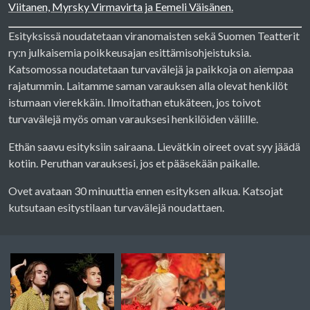
Viitanen, Myrsky Virmavirta ja Eemeli Väisänen.
Esityksissä noudatetaan viranomaisten sekä Suomen Teatterit
ry:n julkaisemia poikkeusajan esittämisohjeistuksia.
Katsomossa noudatetaan turvavälejä ja paikkoja on aiempaa
rajatummin. Laitamme saman varauksen alla olevat henkilöt
istumaan vierekkäin. Ilmoitathan etukäteen, jos toivot
turvavälejä myös oman varauksesi henkilöiden välille.
Ethän saavu esityksiin sairaana. Lievätkin oireet ovat syy jäädä
kotiin. Peruthan varauksesi, jos et pääsekään paikalle.
Ovet avataan 30 minuuttia ennen esityksen alkua. Katsojat
kutsutaan esitystilaan turvavälejä noudattaen.