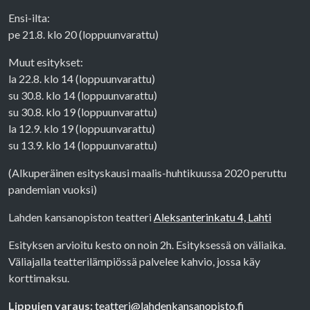
Ensi-ilta:
pe 21.8. klo 20 (loppuunvarattu)
Muut esitykset:
la 22.8. klo 14 (loppuunvarattu)
su 30.8. klo 14 (loppuunvarattu)
su 30.8. klo 19 (loppuunvarattu)
la 12.9. klo 19 (loppuunvarattu)
su 13.9. klo 14 (loppuunvarattu)
(Alkuperäinen esityskausi maalis-huhtikuussa 2020 peruttu
pandemian vuoksi)
Lahden kansanopiston teatteri
Aleksanterinkatu 4, Lahti
Esityksen arvioitu kesto on noin 2h. Esityksessä on väliaika.
Väliajalla teatterilämpiössä palvelee kahvio, jossa käy
korttimaksu.
Lippujen varaus:
teatteri@lahdenkansanopisto.fi