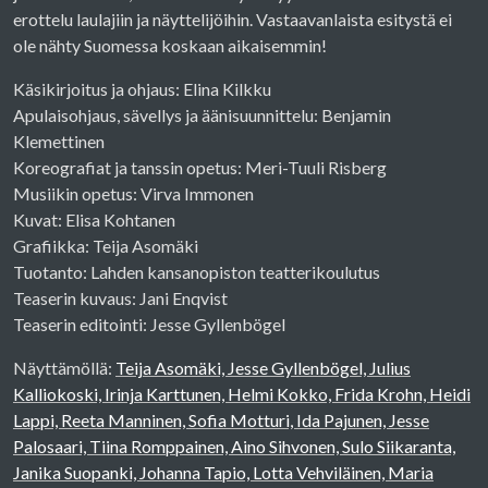
erottelu laulajiin ja näyttelijöihin. Vastaavanlaista esitystä ei
ole nähty Suomessa koskaan aikaisemmin!
Käsikirjoitus ja ohjaus: Elina Kilkku
Apulaisohjaus, sävellys ja äänisuunnittelu: Benjamin
Klemettinen
Koreografiat ja tanssin opetus: Meri-Tuuli Risberg
Musiikin opetus: Virva Immonen
Kuvat: Elisa Kohtanen
Grafiikka: Teija Asomäki
Tuotanto: Lahden kansanopiston teatterikoulutus
Teaserin kuvaus: Jani Enqvist
Teaserin editointi: Jesse Gyllenbögel
Näyttämöllä:
Teija Asomäki, Jesse Gyllenbögel, Julius
Kalliokoski, Irinja Karttunen, Helmi Kokko, Frida Krohn, Heidi
Lappi, Reeta Manninen, Sofia Motturi, Ida Pajunen, Jesse
Palosaari, Tiina Romppainen, Aino Sihvonen, Sulo Siikaranta,
Janika Suopanki, Johanna Tapio, Lotta Vehviläinen, Maria