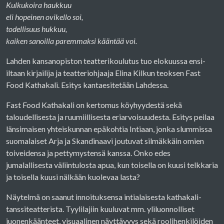
Kulkukoira haukkuu
eli hopeinen ovikello soi,
todellisuus hukkuu,
kaiken sanoilla paremmaksi kääntää voi.
Lahden kansanopiston teatterikoulutus tuo elokuussa ensi-
iltaan kirjailija ja teatteriohjaaja Elina Kilkun teoksen Fast
Food Kathakali. Esitys kantaesitetään Lahdessa.
Fast Food Kathakali on kertomus köyhyydestä sekä
taloudellisesta ja ruumiillisesta eriarvoisuudesta. Esitys peilaa
länsimaisen yhteiskunnan epäkohtia Intiaan, jonka slummissa
suomalaiset Arja ja Skandinaavi joutuvat silmäkkäin omien
toiveidensa ja pettymystensä kanssa. Onko edes
jumalallisesta väliintulosta apua, kun toisella on kuusi telkkaria
ja toisella kuusi nälkään kuolevaa lasta?
Näytelmä on saanut innoituksensa intialaisesta kathakali-
tanssiteatterista. Tyylilajiin kuuluvat mm. yliluonnolliset
juonenkäänteet, visuaalinen näyttävyys sekä roolihenkilöiden