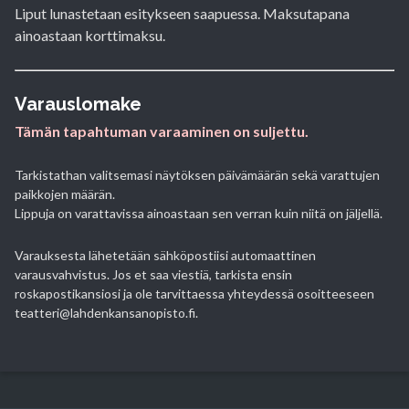
Liput lunastetaan esitykseen saapuessa. Maksutapana
ainoastaan korttimaksu.
Varauslomake
Tämän tapahtuman varaaminen on suljettu.
Tarkistathan valitsemasi näytöksen päivämäärän sekä varattujen
paikkojen määrän.
Lippuja on varattavissa ainoastaan sen verran kuin niitä on jäljellä.
Varauksesta lähetetään sähköpostiisi automaattinen
varausvahvistus. Jos et saa viestiä, tarkista ensin
roskapostikansiosi ja ole tarvittaessa yhteydessä osoitteeseen
teatteri@lahdenkansanopisto.fi.